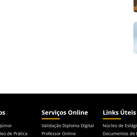
os
Serviços Online
Links Úteis
Júnior
Validação Diploma Digital
Núcleo de Estág
leo de Prática
Professor Online
Documentos de 