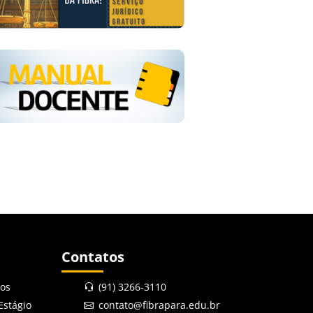
Contatos
ios
(91) 3266-3110
Estágio
contato@fibrapara.edu.br