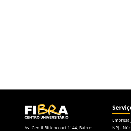
Serviç
Empresa 
NPJ - Núc
Av. Gentil Bittencourt 1144, Bairro: